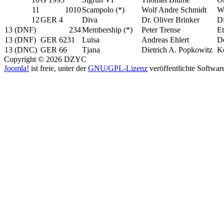
11
1010
Scampolo (*)
Wolf Andre Schmidt
W
12
GER 4
Diva
Dr. Oliver Brinker
D
13 (DNF)
234
Membership (*)
Peter Trense
Et
13 (DNF)
GER 6231
Luisa
Andreas Ehlert
De
13 (DNC)
GER 66
Tjana
Dietrich A. Popkowitz
K
Copyright © 2026 DZYC
Joomla!
ist freie, unter der
GNU/GPL-Lizenz
veröffentlichte Softwar