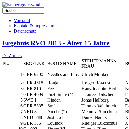
Vorstand
Kontakt & Impressum
Datenschutz
Ergebnis RVO 2013 - Älter 15 Jahre
<< Zurück
STEUERMANN/-
PL.
SEGELNR
BOOTSNAME
B
FRAU
1
GER 6200
Needles and Pins
Ulrich Münker
J-
2
GER 4518
Ronja
Holger Rövensthal
Al
3
GER 816
Fee
Hans-Joachim Berlin
No
4
GER 4609
First Smile (*)
Thomas Katscher
Fi
5
SWE 1
Hinden
Jonas Hallberg
B
6
GER 5385
Smilla
Thomas Vahlbruch
De
7
NED 8
Amelie (*)
Meino v. Spreckelsen
B
8
NED 5488
Just Do It
Daniel Nauck
X
9
GER 186
Equinox
Rüdiger Lukoschus
X
10
G 1993
Sigrun VI
Thomas Blume
O