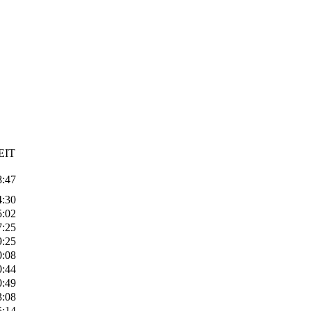
EIT
8:47
4:30
5:02
7:25
9:25
0:08
0:44
0:49
3:08
5:14