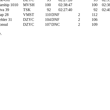
arship 1010
MVSH
100
02:38:47
100
02:3
iva 39
TSK
92
02:27:40
92
02:4
ap 28
VMST
110
DNF
2
112
hler 31
DZYC
104
DNF
2
106
onsul
DZYC
107
DNC
2
109
e.