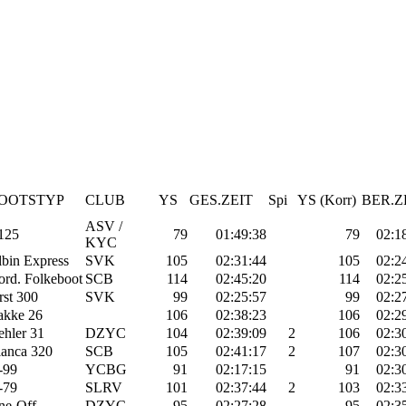
OOTSTYP
CLUB
YS
GES.ZEIT
Spi
YS (Korr)
BER.Z
ASV /
125
79
01:49:38
79
02:1
KYC
bin Express
SVK
105
02:31:44
105
02:2
rd. Folkeboot
SCB
114
02:45:20
114
02:2
rst 300
SVK
99
02:25:57
99
02:2
akke 26
106
02:38:23
106
02:2
hler 31
DZYC
104
02:39:09
2
106
02:3
ianca 320
SCB
105
02:41:17
2
107
02:3
-99
YCBG
91
02:17:15
91
02:3
-79
SLRV
101
02:37:44
2
103
02:3
ne-Off
DZYC
95
02:27:28
95
02:3