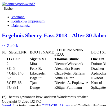
Vorstand
Kontakt & Impressum
Datenschutz
Ergebnis Sherry-Fass 2013 - Älter 30 Jahr
<< Zurück
STEUERMANN/-
PL.
SEGELNR
BOOTSNAME
BOOTS
FRAU
1
G 1993
Sigrun VI
Thomas Blume
One Off
2
Mira
Dietmar Wieczorek
Dufour 3
3
G 54
Felix B.
Alexandra Bauer
Drachen
4
GER 146
Likedeeler
Claus-Peter Steffens
Aphrodit
5
?
Bagalut
Anna Laufer
IF-Boot
6
GER 66
Tjana
Dietrich A. Popkowitz
Konsul
7
G 331
Dange
Röttger Fuhrmann
Spitzgatte
(*)
bereits gewonnen bzw. anderen Wanderpreis erhalten
Copyright © 2026 DZYC
Joomla!
ist freie, unter der
GNU/GPL-Lizenz
veröffentlichte Softwar