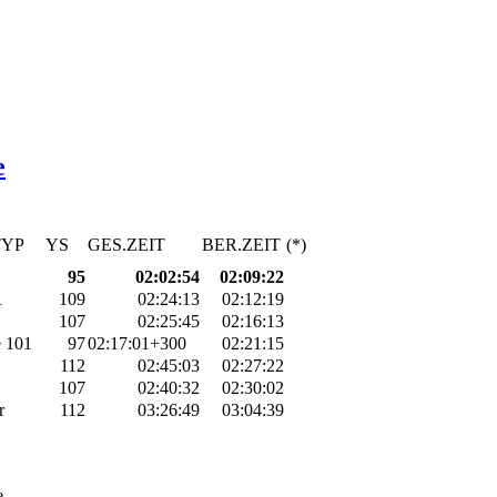
e
TYP
YS
GES.ZEIT
BER.ZEIT
(*)
95
02:02:54
02:09:22
1
109
02:24:13
02:12:19
107
02:25:45
02:16:13
e 101
97
02:17:01+300
02:21:15
112
02:45:03
02:27:22
107
02:40:32
02:30:02
r
112
03:26:49
03:04:39
e.