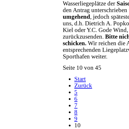
Wasserliegeplätze der
Sais
den Antrag unterschrieben u
umgehend
, jedoch spätes
uns, d.h. Dietrich A. Popk
Kiel oder Y.C. Gode Wind,
zurückzusenden.
Bitte nic
schicken.
Wir reichen die A
entsprechenden Liegeplatz
Sporthafen weiter.
Seite 10 von 45
Start
Zurück
5
6
7
8
9
10