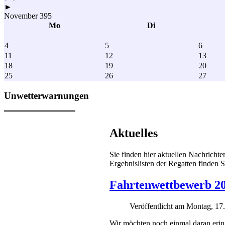
►
November 395
Mo
Di
4
5
6
11
12
13
18
19
20
25
26
27
Unwetterwarnungen
Aktuelles
Sie finden hier aktuellen Nachricht
Ergebnislisten der Regatten finden S
Fahrtenwettbewerb 2
Veröffentlicht am Montag, 1
Wir möchten noch einmal daran erinn