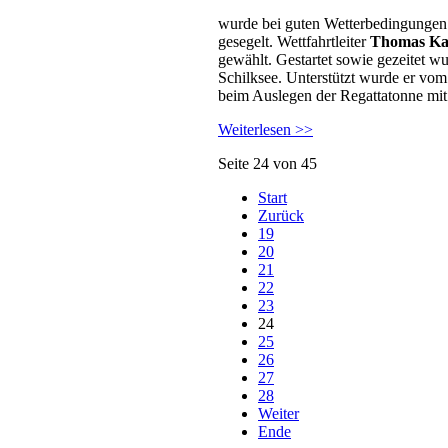
wurde bei guten Wetterbedingunge
gesegelt. Wettfahrtleiter
Thomas Ka
gewählt. Gestartet sowie gezeitet 
Schilksee. Unterstützt wurde er vo
beim Auslegen der Regattatonne mit
Weiterlesen >>
Seite 24 von 45
Start
Zurück
19
20
21
22
23
24
25
26
27
28
Weiter
Ende