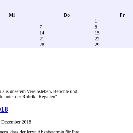
Mi
Do
Fr
1
7
8
14
15
21
22
28
29
en aus unserem Vereinsleben. Berichte und
ie unter der Rubrik "Regatten".
018
7. Dezember 2018
ern, dass der letzte Abgabetermin für Ihre